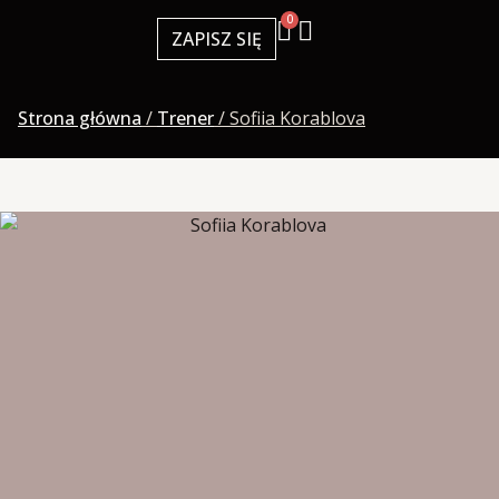
0
ZAPISZ SIĘ
Strona główna
/
Trener
/ Sofiia Korablova